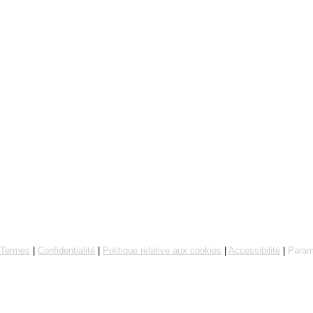
Commande en ligne par Flipdish
Termes
|
Confidentialité
|
Politique relative aux cookies
|
Accessibilité
|
Param